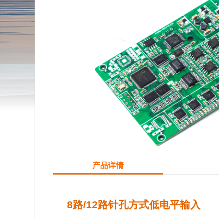
产品详情
8
路
/12
路针孔方式低电平输入